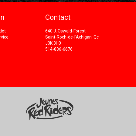
in
Contact
let
640 J. Oswald-Forest
rvice
Saint-Roch-de-l'Achigan, Qc
J0K 3H0
514-836-6676