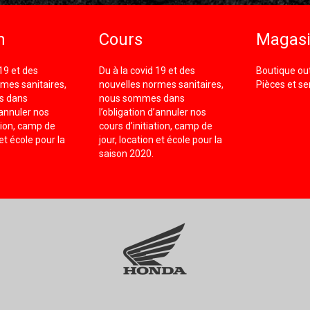
n
Cours
Magas
 19 et des
Du à la covid 19 et des
Boutique out
mes sanitaires,
nouvelles normes sanitaires,
Pièces et se
s dans
nous sommes dans
’annuler nos
l’obligation d’annuler nos
ation, camp de
cours d’initiation, camp de
 et école pour la
jour, location et école pour la
saison 2020.