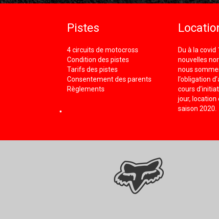
Pistes
Locatio
4 circuits de motocross
Du à la covid
Condition des pistes
nouvelles nor
Tarifs des pistes
nous somme
Consentement des parents
l’obligation d
Règlements
cours d’initi
jour, location
saison 2020.